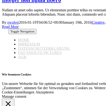
Nullam sit amet odio sapien. Ut elementum porttitor tellus eu venenati
Aliquam placerat lobortis bibendum. Nunc nisi diam, commodo sed co
By
ewolve
|
2016-01-19T04:06:52+00:00
January 19th, 2016
|
Creative
Read More
Toggle Navigation
HOME
IMPRESSUM
DATENSCHUTZERKLÄRUNG
FAQ EWOLVE PICTURES
AGB
Wir benutzen Cookies
Um unsere Webseite für Sie optimal zu gestalten und fortlaufend ve
„Zustimmen“, stimmen Sie der Verwendung von Cookies zu. Weitere I
Cookie-Einstellungen
Akzeptieren
Manage consent