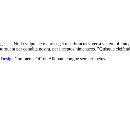
stas. Nulla vulputate mauris eget nisl rhoncus viverra vel eu mi. Intege
ora torquent per conubia nostra, per inceptos himenaeos. "Quisque eleifen
,
Design
|
Comments Off
on Aliquam congue semper metus