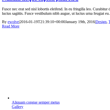
Fusce nec erat sed nisl lobortis eleifend. In eu fringilla leo. Curabitu
luctus sagittis. Fusce vestibulum nibh augue, ut luctus urna feugiat eu
By
ewolve
|
2016-01-19T21:39:10+00:00
January 19th, 2016
|
Design
,
Read More
Aliquam congue semper metus
Gallery