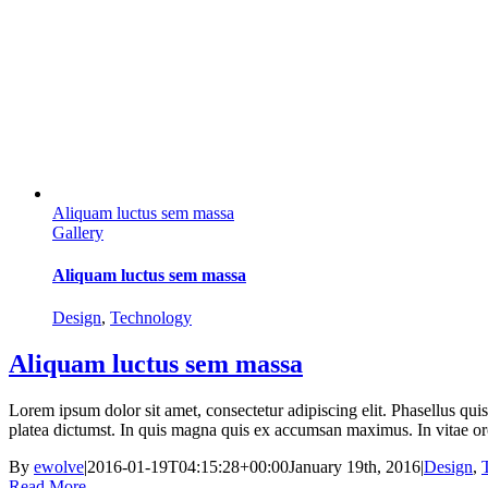
Aliquam luctus sem massa
Gallery
Aliquam luctus sem massa
Design
,
Technology
Aliquam luctus sem massa
Lorem ipsum dolor sit amet, consectetur adipiscing elit. Phasellus qu
platea dictumst. In quis magna quis ex accumsan maximus. In vitae orci
By
ewolve
|
2016-01-19T04:15:28+00:00
January 19th, 2016
|
Design
,
Read More