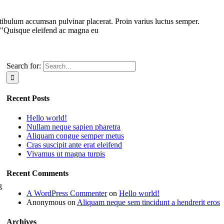
stibulum accumsan pulvinar placerat. Proin varius luctus semper.
 "Quisque eleifend ac magna eu
Search for:
Recent Posts
Hello world!
Nullam neque sapien pharetra
Aliquam congue semper metus
Cras suscipit ante erat eleifend
Vivamus ut magna turpis
Recent Comments
g
A WordPress Commenter
on
Hello world!
Anonymous
on
Aliquam neque sem tincidunt a hendrerit eros
Archives